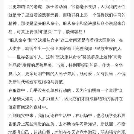
己更加凶悍的老虎、狮子等动物，它都毫不畏惧，因为狼的天性
就是骨子里透着凶残和无畏。而狼群身上另一个值得我们学习的
精神，那便是坚决服从命令。服从命令和坚决服从命令说起来容
易，可真正要做到“坚决”二字，谈何容易！
“服从命令”和“坚决服从命令”这二者间还是有着很大区别的，在
人类中，就衍生出一批保卫国家领土完整和捍卫民族主权的人
——世界各国军人。这种“坚决服从命令”将狼群身上这种“高贵
的品质”发挥的尽善尽美。当然，特别要提到的是，作为一名华
夏儿女，更亲耐咱中国的人民子弟兵，既可爱，又有担当，不愧
为新时代铸造军魂楷模与典范。
在狼群中，几乎没有会单独行动的，因为它们明白一个道理“众
人拾柴火焰高，人多力量大”，因此它们才能成群结对的驰骋在
茂密而幽深的森林中。
回到现实中来，我们无论在生活中，在职场中，也必须学会和具
备狼身上某些高贵的品质，去不断地学习新知识、新技能，不断
地提升自己，超越自我，才能在今天这竞争激烈，弱肉强食的现