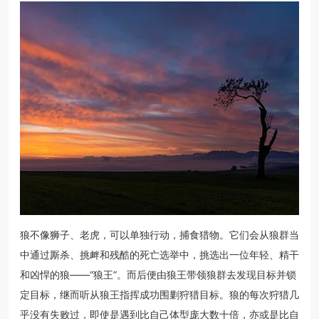
狼不像狮子、老虎，可以单独行动，捕食猎物。它们会从狼群当
中通过厮杀、挑衅和残酷的死亡选举中，挑选出一位年轻、精干
和凶悍的狼——“狼王”。而后便由狼王带领狼群去发现目标并锁
定目标，继而听从狼王指挥成功围剿狩猎目标。狼的每次狩猎几
乎没有失败过，即使是遇到比自己体型庞大数十倍，亦或是比自